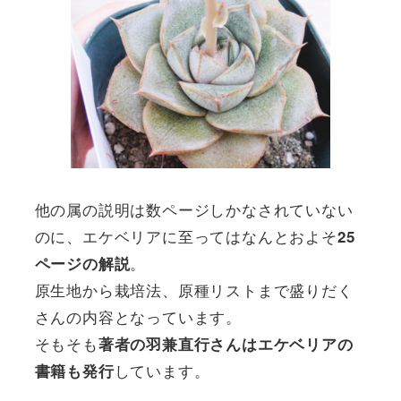
他の属の説明は数ページしかなされていない
のに、エケベリアに至ってはなんとおよそ
25
。
ページの解説
原生地から栽培法、原種リストまで盛りだく
さんの内容となっています。
そもそも
著者の羽兼直行さんはエケベリアの
しています。
書籍も発行