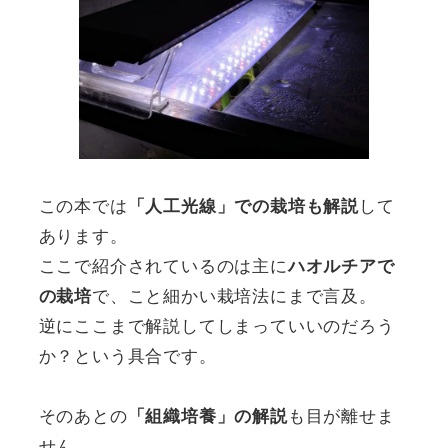
この本では
して
「人工光線」での栽培も解説
あります。
ここで紹介されているのは主に
ハオルチアで
で、こと細かい栽培法にまで言及。
の栽培
逆にここまで解説してしまっていいのだろう
か？という具合です。
そのあとの
も目が離せま
「組織培養」の解説
せん。