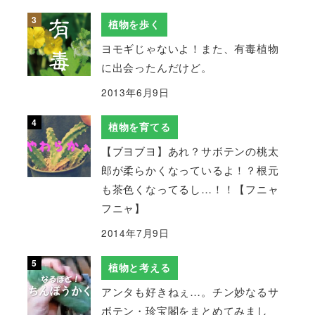
植物を歩く
ヨモギじゃないよ！また、有毒植物
に出会ったんだけど。
2013年6月9日
植物を育てる
【ブヨブヨ】あれ？サボテンの桃太
郎が柔らかくなっているよ！？根元
も茶色くなってるし…！！【フニャ
フニャ】
2014年7月9日
植物と考える
アンタも好きねぇ…。チン妙なるサ
ボテン・珍宝閣をまとめてみまし