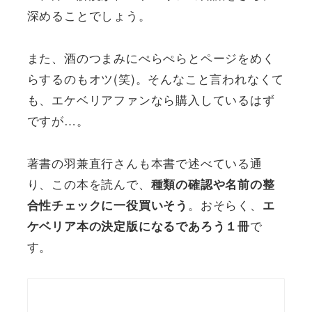
深めることでしょう。
また、酒のつまみにぺらぺらとページをめく
らするのもオツ(笑)。そんなこと言われなくて
も、エケベリアファンなら購入しているはず
ですが…。
著書の羽兼直行さんも本書で述べている通
り、この本を読んで、
種類の確認や名前の整
。おそらく、
合性チェックに一役買いそう
エ
で
ケベリア本の決定版になるであろう１冊
す。