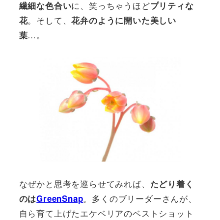
に、笑っちゃうほど
繊細な色合い
プリティな
。そして、
花
花弁のように開いた美しい
…。
葉
なぜかと思考を巡らせてみれば、
たどり着く
。多くのブリーダーさんが、
のは
GreenSnap
自ら育て上げたエケベリアのベストショット