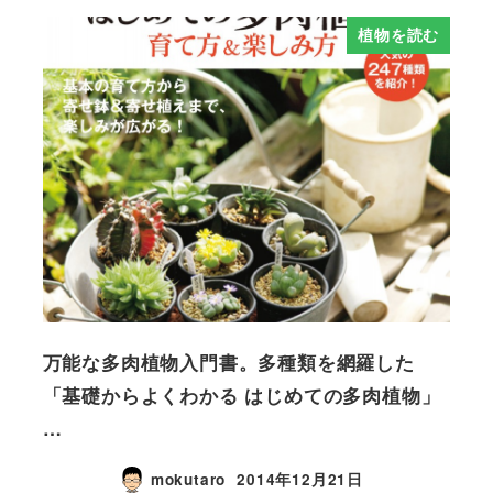
植物を読む
万能な多肉植物入門書。多種類を網羅した
「基礎からよくわかる はじめての多肉植物」
…
mokutaro
2014年12月21日