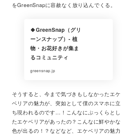
をGreenSnapに容赦なく放り込んでくる。
🍀GreenSnap（グリ
ーンスナップ）- 植
物・お花好きが集ま
るコミュニティ
greensnap.jp
そうすると、今まで気づきもしなかったエケ
ベリアの魅力が、突如として僕のスマホに立
ち現われるのです…！こんなにぷっくらとし
たエケベリアがあったの？こんなに鮮やかな
色が出るの！？などなど、エケベリアの魅力