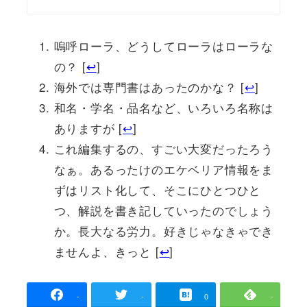
嗚呼ローラ、どうしてローラはローラな
の？ [
↩
]
海外では専門書はあったのかな？ [
↩
]
和名・学名・品名など、いろいろ名称は
ありますが [
↩
]
これ編集するの、すごい大変だったろう
なぁ。あるったけのエケベリア情報をま
ずはリスト化して、そこにひとつひと
つ、解説を書き記していったのでしょう
か。長大なる労力。好きじゃなきゃでき
ませんよ、きっと [
↩
]
-
-
0
-