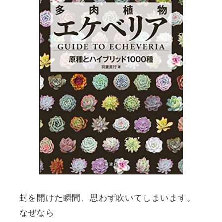
封を開けた瞬間、思わず吹いてしまいます。
なぜなら