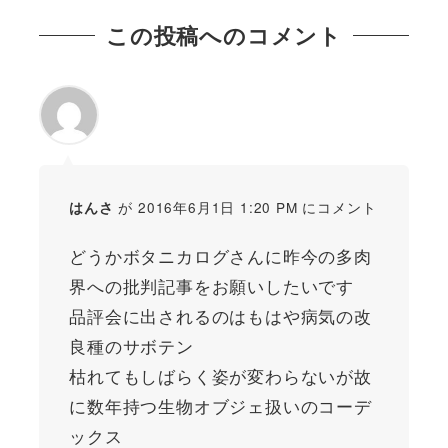
この投稿へのコメント
が 2016年6月1日 1:20 PM にコメント
はんさ
どうかボタニカログさんに昨今の多肉
界への批判記事をお願いしたいです
品評会に出されるのはもはや病気の改
良種のサボテン
枯れてもしばらく姿が変わらないが故
に数年持つ生物オブジェ扱いのコーデ
ックス