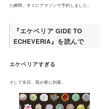
た瞬間、すぐにアマゾンで予約しました。
『エケベリア GIDE TO
ECHEVERIA』を読んで
エケベリアすぎる
そして先日、我が家に到着。