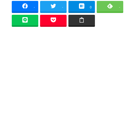
-
-
0
-