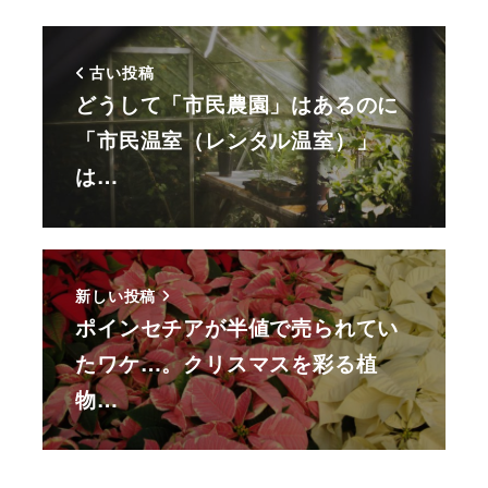
古い投稿
どうして「市民農園」はあるのに
「市民温室（レンタル温室）」
は…
新しい投稿
ポインセチアが半値で売られてい
たワケ…。クリスマスを彩る植
物…