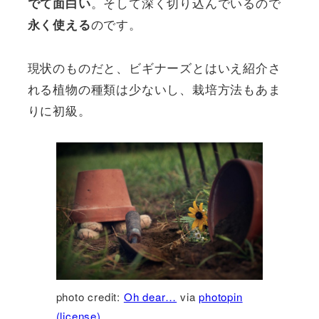
。そして深く切り込んでいるので
でて面白い
のです。
永く使える
現状のものだと、ビギナーズとはいえ紹介さ
れる植物の種類は少ないし、栽培方法もあま
りに初級。
photo credit:
Oh dear…
via
photopin
(license)