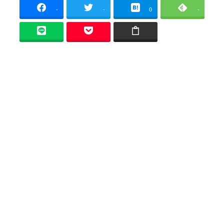
-
-
0
-