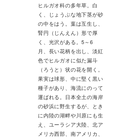
ヒルガオ科の多年草。白
く、じょうぶな地下茎が砂
の中をはう。葉は互生し、
腎円（じんえん）形で厚
く、光沢がある。5～6
月、長い花柄を出し、淡紅
色でヒルガオに似た漏斗
（ろうと）状の花を開く。
果実は球形、中に堅く黒い
種子があり、海流にのって
運ばれる。日本全土の海岸
の砂浜に野生するが、とき
に内陸の湖畔や川原にも生
え、ユーラシア大陸、北ア
メリカ西部、南アメリカ、