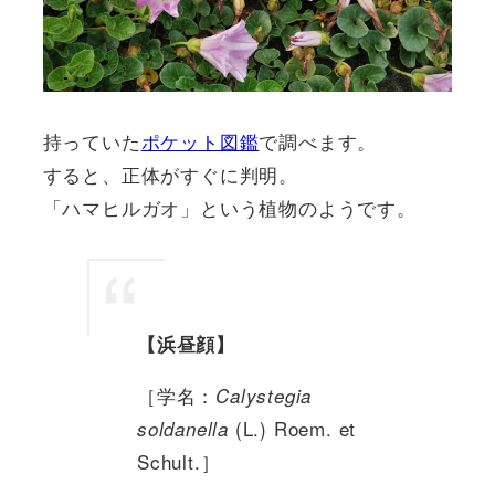
持っていた
ポケット図鑑
で調べます。
すると、正体がすぐに判明。
「ハマヒルガオ」という植物のようです。
【浜昼顔】
［学名：
Calystegia
(L.) Roem. et
soldanella
Schult.］