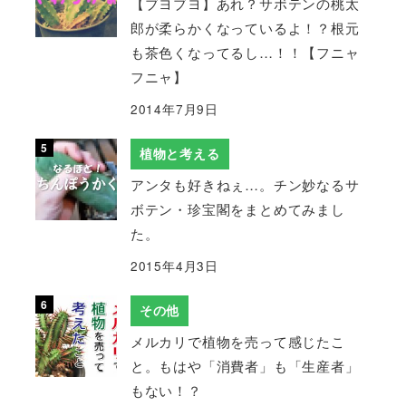
【ブヨブヨ】あれ？サボテンの桃太
郎が柔らかくなっているよ！？根元
も茶色くなってるし…！！【フニャ
フニャ】
2014年7月9日
植物と考える
アンタも好きねぇ…。チン妙なるサ
ボテン・珍宝閣をまとめてみまし
た。
2015年4月3日
その他
メルカリで植物を売って感じたこ
と。もはや「消費者」も「生産者」
もない！？