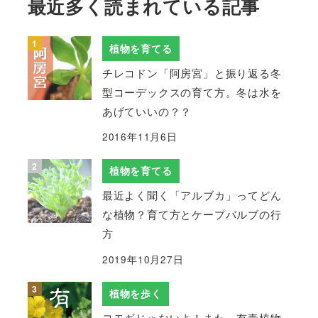
最近多く読まれている記事
植物を育てる
チレコドン「阿房宮」と振り返る冬
型コーデックスの育て方。冬は水を
あげていいの？？
2016年11月6日
植物を育てる
最近よく聞く「アルブカ」ってどん
な植物？育て方とケープバルブの行
方
2019年10月27日
植物を歩く
ヨモギじゃないよ！また、有毒植物