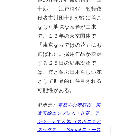
十郎」。江戸時代、歌舞伎
役者市川団十郎が粋に着こ
なした地味な茶色が由来
で、１３年の東京国体で
「東京ならではの花」にも
選ばれた。採用作品が決定
する２５日の結果次第で
は、桜と並ぶ日本らしい花
として世界的に注目される
可能性がある。
引用元：
夢膨らむ朝顔市 東
京五輪エンブレム「Ｄ案」ア
ンケートで人気 （スポニチア
ネックス） – Yahoo!ニュース