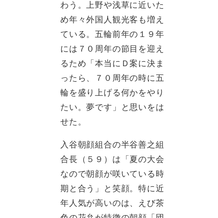
わう。上野や浅草に近いた
め年々外国人観光客も増え
ている。五輪前年の１９年
には７０周年の節目を迎え
るため「本当にＤ案に決ま
ったら、７０周年の時に五
輪を盛り上げる何かをやり
たい。夢です」と思いをは
せた。
入谷朝顔組合の半谷善之組
合長（５９）は「夏の大会
なので朝顔が咲いている時
期と合う」と笑顔。特に近
年人気が高いのは、えび茶
色の花弁が特徴の朝顔「団