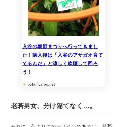
入谷の朝顔まつりへ行ってきまし
た！購入後は「入谷のアサガオ育て
てるんだ」と涼しく吹聴して回ろ
う！
botanicalog.net
老若男女、分け隔てなく…。
それに、何よりこのデザインであれば、
老若