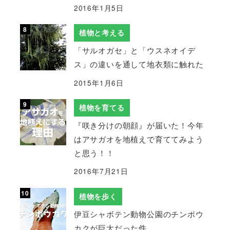
2016年1月5日
植物と考える
「サルオガセ」と「ウスネオイデ
ス」の違いを通して地衣類に触れた
2015年1月6日
植物を育てる
『咲き分けの朝顔』が届いた！今年
はアサガオを地植えで育ててみよう
と思う！！
2016年7月21日
植物を歩く
伊豆シャボテン動物公園のチンポウ
カクが巨大だった件