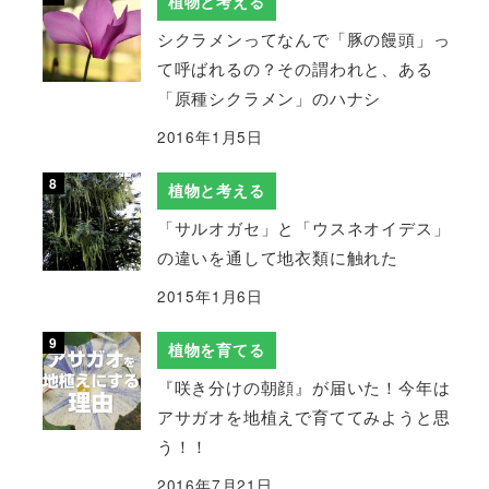
植物と考える
シクラメンってなんで「豚の饅頭」っ
て呼ばれるの？その謂われと、ある
「原種シクラメン」のハナシ
2016年1月5日
植物と考える
「サルオガセ」と「ウスネオイデス」
の違いを通して地衣類に触れた
2015年1月6日
植物を育てる
『咲き分けの朝顔』が届いた！今年は
アサガオを地植えで育ててみようと思
う！！
2016年7月21日