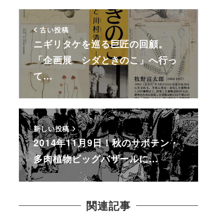
古い投稿
ニギリタケを巡る巨匠の回顧。
「企画展 シダときのこ」へ行っ
て…
新しい投稿
2014年11月9日！秋のサボテン・
多肉植物ビッグバザールに…
関連記事