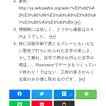
参照：
http://ja.wikipedia.org/wiki/%E3%82%A
2%E3%83%96%E3%83%A9%E3%83%8
1%E3%83%A3%E3%83%B3 [
↩
]
博物館には珍しく、どうやら撮影はＯＫ
のようでした。 [
↩
]
特に活版印刷で黒ともグレーともいえな
い墨色で打ちいれられた文字の美しさ。
そして擦れ。活字で押され凹んだ文字の
周辺…。Illustratorでデータをつくってハ
イ終わり！ではない、工程の多さからく
る温かみが感じ取れるのです… [
↩
]
-
-
0
-