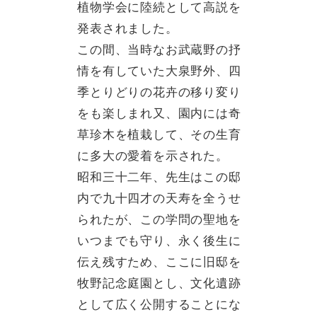
植物学会に陸続として高説を
発表されました。
この間、当時なお武蔵野の抒
情を有していた大泉野外、四
季とりどりの花卉の移り変り
をも楽しまれ又、園内には奇
草珍木を植栽して、その生育
に多大の愛着を示された。
昭和三十二年、先生はこの邸
内で九十四才の天寿を全うせ
られたが、この学問の聖地を
いつまでも守り、永く後生に
伝え残すため、ここに旧邸を
牧野記念庭園とし、文化遺跡
として広く公開することにな