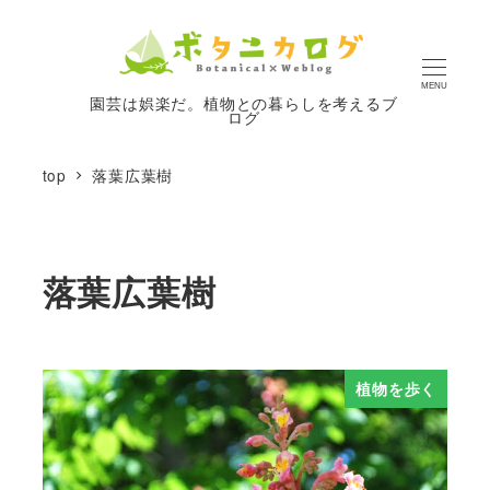
MENU
園芸は娯楽だ。植物との暮らしを考えるブ
ログ
top
落葉広葉樹
落葉広葉樹
植物を歩く