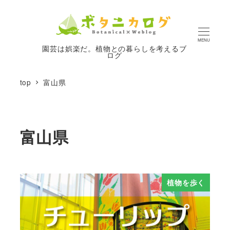
MENU
園芸は娯楽だ。植物との暮らしを考えるブ
ログ
top
富山県
富山県
植物を歩く